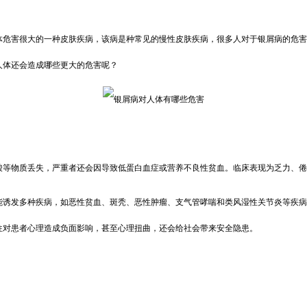
体危害很大的一种皮肤疾病，该病是种常见的慢性皮肤疾病，很多人对于银屑病的危害
人体还会造成哪些更大的危害呢？
酸等物质丢失，严重者还会因导致低蛋白血症或营养不良性贫血。临床表现为乏力、倦
能诱发多种疾病，如恶性贫血、斑秃、恶性肿瘤、支气管哮喘和类风湿性关节炎等疾病
往对患者心理造成负面影响，甚至心理扭曲，还会给社会带来安全隐患。